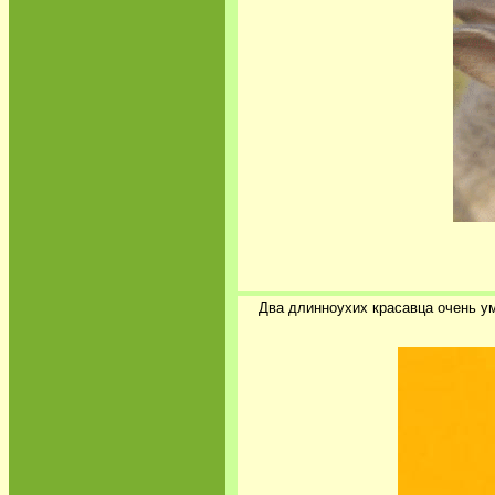
Два длинноухих красавца очень у